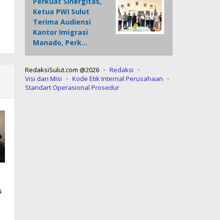
Perkuat Sinergitas,
Ketua PWI Sulut
Terima Audiensi
Kantor Imigrasi
Manado, Perk…
RedaksiSulut.com @2026
Redaksi
Visi dan Misi
Kode Etik Internal Perusahaan
Standart Operasional Prosedur
s