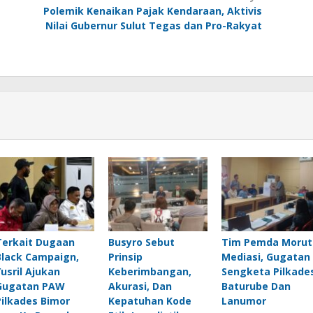
Polemik Kenaikan Pajak Kendaraan, Aktivis
Nilai Gubernur Sulut Tegas dan Pro-Rakyat
Terkait Dugaan
Busyro Sebut
Tim Pemda Morut
Black Campaign,
Prinsip
Mediasi, Gugatan
Yusril Ajukan
Keberimbangan,
Sengketa Pilkade
Gugatan PAW
Akurasi, Dan
Baturube Dan
Pilkades Bimor
Kepatuhan Kode
Lanumor