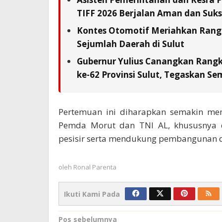
TIFF 2026 Berjalan Aman dan Suks
Kontes Otomotif Meriahkan Rangka
Sejumlah Daerah di Sulut
Gubernur Yulius Canangkan Rang
ke-62 Provinsi Sulut, Tegaskan S
Pertemuan ini diharapkan semakin me
Pemda Morut dan TNI AL, khususnya d
pesisir serta mendukung pembangunan da
oleh
Ronal Parenta
Ikuti Kami Pada
Navigasi
Pos sebelumnya