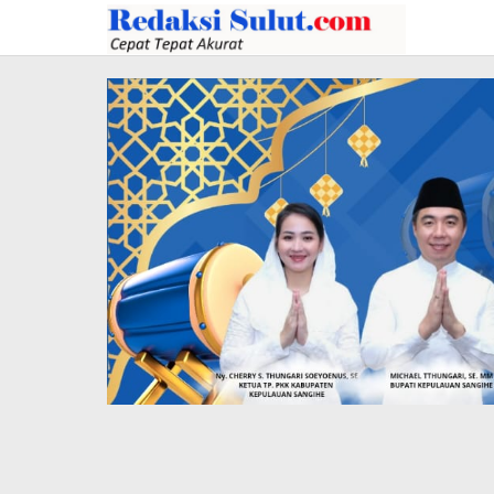
Lewati
ke
konten