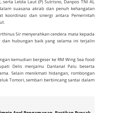
 serta Letda Laut (P) Sutrisno, Danpos TNI AL
 dalam suasana akrab dan penuh kehangatan
 koordinasi dan sinergi antara Pemerintah
ut.
Marthinus Sir menyerahkan cendera mata kepada
i dan hubungan baik yang selama ini terjalin
ongan kemudian bergeser ke RM Wing Sea food
upati Delis menjamu Danlanal Palu beserta
ma. Selain menikmati hidangan, rombongan
luk Tomori, sembari berbincang santai dalam
Pimpin Apel Pengamanan, Pastikan Puncak