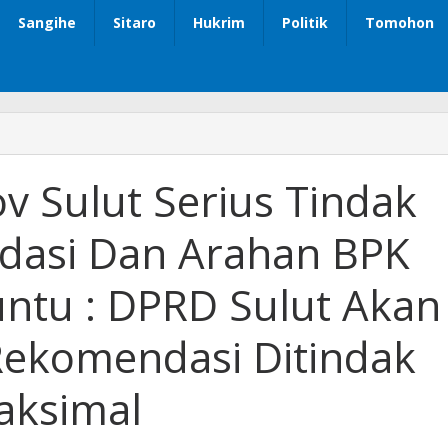
Sangihe
Sitaro
Hukrim
Politik
Tomohon
v Sulut Serius Tindak
dasi Dan Arahan BPK
untu : DPRD Sulut Akan
 Rekomendasi Ditindak
aksimal