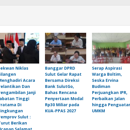
Sekwan Niklas
Banggar DPRD
Serap Aspirasi
Silangen
Sulut Gelar Rapat
Warga Boltim,
Menghadiri Acara
Bersama Direksi
Seska Ervina
Pelantikan Dan
Bank SulutGo,
Budiman
Pengambilan Janji
Bahas Rencana
Perjuangkan IPR,
Jabatan Tinggi
Penyertaan Modal
Perbaikan Jalan
Pratama Di
Rp30 Miliar pada
hingga Penguata
Lingkungan
KUA-PPAS 2027
UMKM
Pemprov Sulut :
Turut Berikan
Ucapan Selamat