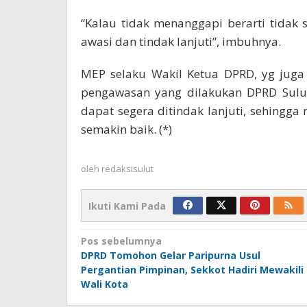
“Kalau tidak menanggapi berarti tidak 
awasi dan tindak lanjuti”, imbuhnya.
MEP selaku Wakil Ketua DPRD, yg juga
pengawasan yang dilakukan DPRD Sulut
dapat segera ditindak lanjuti, sehingga
semakin baik. (*)
oleh
redaksisulut
Ikuti Kami Pada
Navigasi
Pos sebelumnya
DPRD Tomohon Gelar Paripurna Usul
pos
Pergantian Pimpinan, Sekkot Hadiri Mewakili
Wali Kota