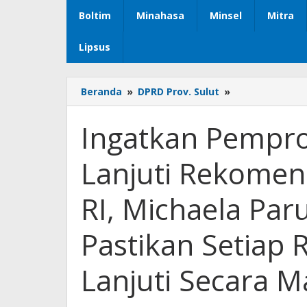
Boltim
Minahasa
Minsel
Mitra
Lipsus
Beranda
»
DPRD Prov. Sulut
»
Ingatkan
Pemprov
Sulut
Ingatkan Pempro
Serius
Tindak
Lanjuti Rekomen
Lanjuti
Rekomendasi
Dan
RI, Michaela Par
Arahan
BPK
Pastikan Setiap
RI,
Michaela
Paruntu
Lanjuti Secara M
:
DPRD