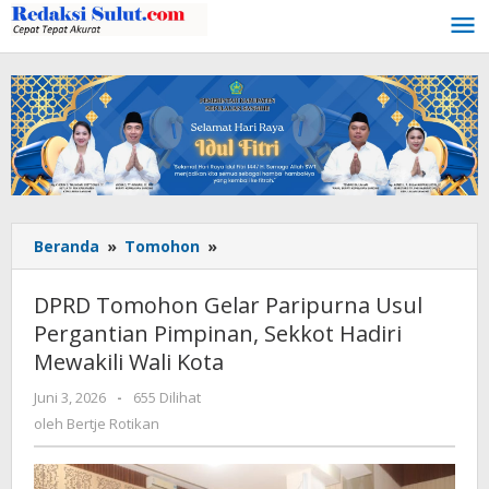
Lewati
ke
konten
Beranda
»
Tomohon
»
DPRD
Tomohon
Gelar
DPRD Tomohon Gelar Paripurna Usul
Paripurna
Pergantian Pimpinan, Sekkot Hadiri
Usul
Mewakili Wali Kota
Pergantian
Pimpinan,
Juni 3, 2026
oleh
-
655 Dilihat
Sekkot
Bertje
oleh
Bertje Rotikan
Hadiri
Rotikan
Mewakili
Wali