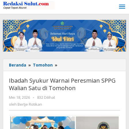
Lewati
ke
konten
Beranda
»
Tomohon
»
Ibadah
Syukur
Warnai
Ibadah Syukur Warnai Peresmian SPPG
Peresmian
Walian Satu di Tomohon
SPPG
Walian
Mei 18, 2026
oleh
-
832 Dilihat
Satu
Bertje
oleh
Bertje Rotikan
di
Rotikan
Tomohon