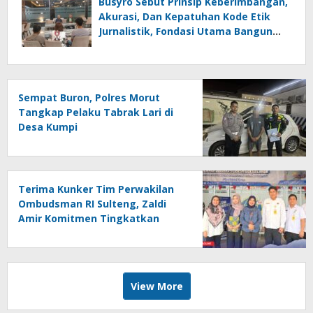
Busyro Sebut Prinsip Keberimbangan,
Akurasi, Dan Kepatuhan Kode Etik
Jurnalistik, Fondasi Utama Bangun
Kepercayaan Publik Terhadap Media
Sempat Buron, Polres Morut
Tangkap Pelaku Tabrak Lari di
Desa Kumpi
Terima Kunker Tim Perwakilan
Ombudsman RI Sulteng, Zaldi
Amir Komitmen Tingkatkan
Kualitas Pelayanan Publik
Akuntabel Bebas Mal
Administrasi
View More