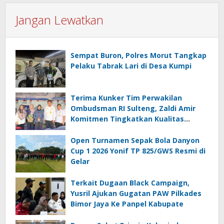
Jangan Lewatkan
Sempat Buron, Polres Morut Tangkap
Pelaku Tabrak Lari di Desa Kumpi
Terima Kunker Tim Perwakilan
Ombudsman RI Sulteng, Zaldi Amir
Komitmen Tingkatkan Kualitas
Pelayanan Publik Akuntabel Bebas
Mal Administrasi
Open Turnamen Sepak Bola Danyon
Cup 1 2026 Yonif TP 825/GWS Resmi di
Gelar
Terkait Dugaan Black Campaign,
Yusril Ajukan Gugatan PAW Pilkades
Bimor Jaya Ke Panpel Kabupate