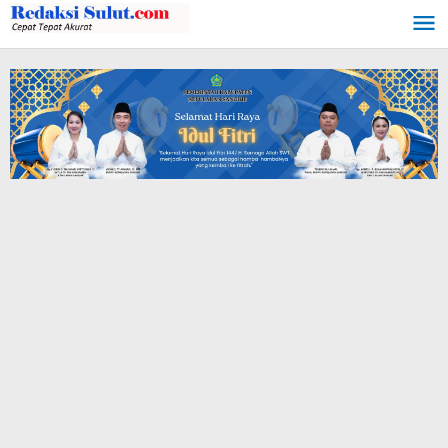
Lewati
ke
konten