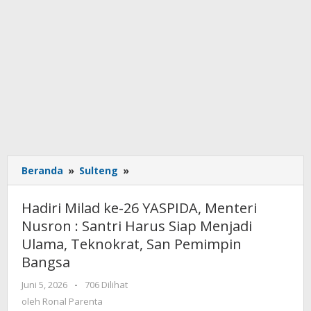
Beranda
»
Sulteng
»
Hadiri
Milad
ke-
Hadiri Milad ke-26 YASPIDA, Menteri
26
Nusron : Santri Harus Siap Menjadi
YASPIDA,
Ulama, Teknokrat, San Pemimpin
Menteri
Nusron
Bangsa
:
Juni 5, 2026
oleh
-
706 Dilihat
Santri
Ronal
oleh
Ronal Parenta
Harus