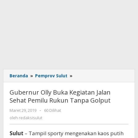
Beranda
»
Pemprov Sulut
»
Gubernur
Olly
Buka
Gubernur Olly Buka Kegiatan Jalan
Kegiatan
Sehat Pemilu Rukun Tanpa Golput
Jalan
Sehat
Maret 29, 2019
oleh
-
60 Dilihat
Pemilu
redaksisulut
oleh
redaksisulut
Rukun
Tanpa
Sulut
– Tampil sporty mengenakan kaos putih
Golput