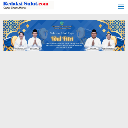
Lewati
ke
konten