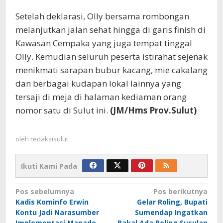
Setelah deklarasi, Olly bersama rombongan
melanjutkan jalan sehat hingga di garis finish di
Kawasan Cempaka yang juga tempat tinggal
Olly. Kemudian seluruh peserta istirahat sejenak
menikmati sarapan bubur kacang, mie cakalang
dan berbagai kudapan lokal lainnya yang
tersaji di meja di halaman kediaman orang
nomor satu di Sulut ini.
(JM/Hms Prov.Sulut)
oleh
redaksisulut
Ikuti Kami Pada
Navigasi
Pos sebelumnya
Pos berikutnya
Kadis Kominfo Erwin
Gelar Roling, Bupati
pos
Kontu Jadi Narasumber
Sumendap Ingatkan
Implementasi Manado
Bakal Ada Roling Susulan