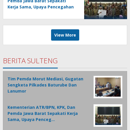
Pemda Jawa Barat Sepakati
Kerja Sama, Upaya Pencegahan
Korupsi Serta Penguatan
Ekonomi Daerah
View More
BERITA SULTENG
Tim Pemda Morut Mediasi, Gugatan
Sengketa Pilkades Baturube Dan
Lanumor
Kementerian ATR/BPN, KPK, Dan
Pemda Jawa Barat Sepakati Kerja
Sama, Upaya Penceg…