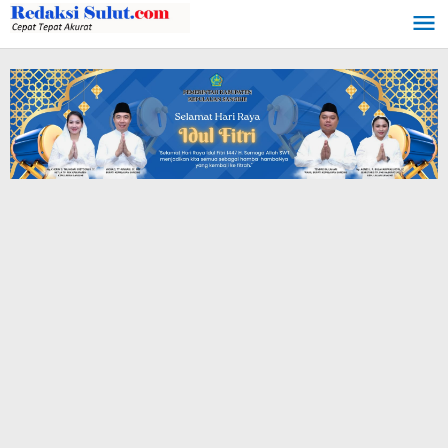
Lewati
ke
konten