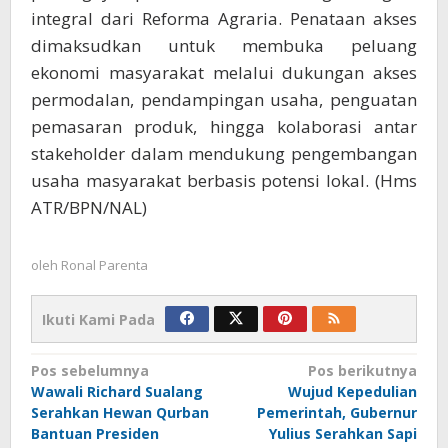
integral dari Reforma Agraria. Penataan akses
dimaksudkan untuk membuka peluang
ekonomi masyarakat melalui dukungan akses
permodalan, pendampingan usaha, penguatan
pemasaran produk, hingga kolaborasi antar
stakeholder dalam mendukung pengembangan
usaha masyarakat berbasis potensi lokal. (Hms
ATR/BPN/NAL)
oleh
Ronal Parenta
Ikuti Kami Pada
Navigasi
Pos sebelumnya
Pos berikutnya
Wawali Richard Sualang
Wujud Kepedulian
pos
Serahkan Hewan Qurban
Pemerintah, Gubernur
Bantuan Presiden
Yulius Serahkan Sapi