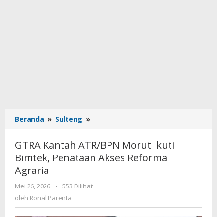
Beranda
»
Sulteng
»
GTRA
Kantah
ATR/BPN
GTRA Kantah ATR/BPN Morut Ikuti
Morut
Bimtek, Penataan Akses Reforma
Ikuti
Agraria
Bimtek,
Penataan
Mei 26, 2026
oleh
-
553 Dilihat
Akses
Ronal
oleh
Ronal Parenta
Reforma
Parenta
Agraria