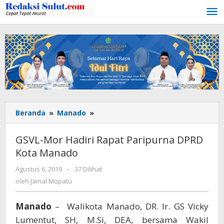
Lewati
ke
konten
Beranda
»
Manado
»
GSVL-
Mor
Hadiri
GSVL-Mor Hadiri Rapat Paripurna DPRD
Rapat
Kota Manado
Paripurna
DPRD
Agustus 6, 2019
oleh
-
37 Dilihat
Kota
Jamal
oleh
Jamal Mopatu
Manado
Mopatu
Manado
– Walikota Manado, DR. Ir. GS Vicky
Lumentut, SH, M.Si, DEA, bersama Wakil