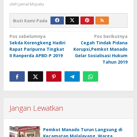
oleh
Jamal Mopatu
Ikuti Kami Pada
Navigasi
Pos sebelumnya
Pos berikutnya
Sekda Korengkeng Hadiri
Cegah Tindak Pidana
pos
Rapat Paripurna Tingkat
Korupsi,Pemkot Manado
II Ranperda APBD-P 2019
Gelar Sosialisasi Hukum
Tahun 2019
Jangan Lewatkan
Pemkot Manado Turun Langsung di
Kecamatan Malalayang, Warga