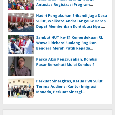
Antusias Registrasi Program
Perlinsos Digital
Hadiri Pengukuhan Srikandi Jaga Desa
Sulut, Walikota Andrei Angouw Harap
Dapat Memberikan Kontribusi Nyata
bagi Pembangunan
Sambut HUT ke-81 Kemerdekaan RI,
Wawali Richard Sualang Bagikan
Bendera Merah Putih kepada
Masyarakat
Pasca Aksi Pengrusakan, Kondisi
Pasar Bersehati Mulai Kondusif
Perkuat Sinergitas, Ketua PWI Sulut
Terima Audiensi Kantor Imigrasi
Manado, Perkuat Sinergi
Penyebarluasan Informasi
Keimigrasian