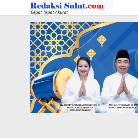
Lewati
ke
konten