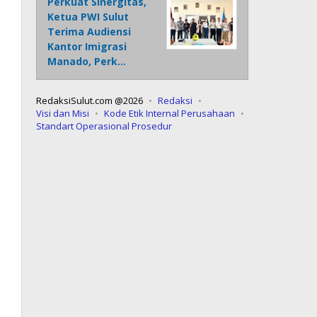
Perkuat Sinergitas,
Ketua PWI Sulut
Terima Audiensi
Kantor Imigrasi
Manado, Perk…
RedaksiSulut.com @2026
Redaksi
Visi dan Misi
Kode Etik Internal Perusahaan
Standart Operasional Prosedur