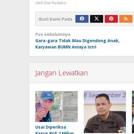
oleh
Dwi Redaksi
Ikuti Kami Pada
Navigasi
Pos sebelumnya
Gara-gara Tidak Mau Digendong Anak,
pos
Karyawan BUMN Aniaya Istri
Jangan Lewatkan
Usai Diperiksa
Kasus Rp5,2 Miliar,