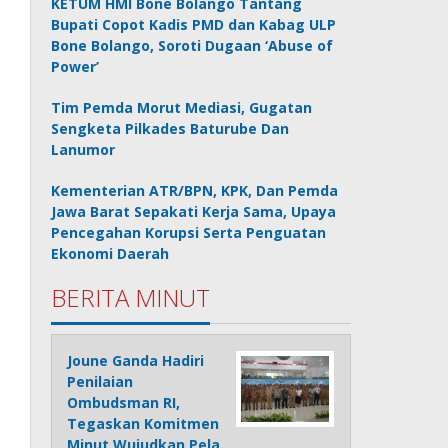
KETUM HMI Bone Bolango Tantang
Bupati Copot Kadis PMD dan Kabag ULP
Bone Bolango, Soroti Dugaan ‘Abuse of
Power’
Tim Pemda Morut Mediasi, Gugatan
Sengketa Pilkades Baturube Dan
Lanumor
Kementerian ATR/BPN, KPK, Dan Pemda
Jawa Barat Sepakati Kerja Sama, Upaya
Pencegahan Korupsi Serta Penguatan
Ekonomi Daerah
BERITA MINUT
Joune Ganda Hadiri
Penilaian
Ombudsman RI,
Tegaskan Komitmen
Minut Wujudkan Pela…