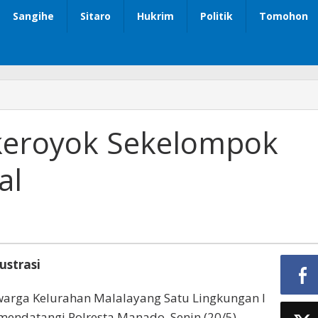
Sangihe
Sitaro
Hukrim
Politik
Tomohon
ikeroyok Sekelompok
al
lustrasi
arga Kelurahan Malalayang Satu Lingkungan I
endatangi Polresta Manado, Senin (20/5)