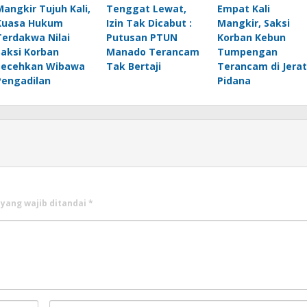
Mangkir Tujuh Kali,
Tenggat Lewat,
Empat Kali
Kuasa Hukum
Izin Tak Dicabut :
Mangkir, Saksi
Terdakwa Nilai
Putusan PTUN
Korban Kebun
Saksi Korban
Manado Terancam
Tumpengan
Lecehkan Wibawa
Tak Bertaji
Terancam di Jerat
Pengadilan
Pidana
 yang wajib ditandai
*