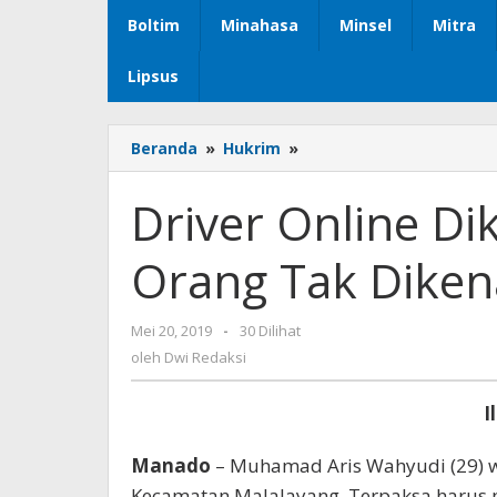
Boltim
Minahasa
Minsel
Mitra
Lipsus
Beranda
»
Hukrim
»
Driver
Online
Dikeroyok
Driver Online D
Sekelompok
Orang
Orang Tak Diken
Tak
Dikenal
Mei 20, 2019
oleh
-
30 Dilihat
Dwi
oleh
Dwi Redaksi
Redaksi
I
Manado
– Muhamad Aris Wahyudi (29) w
Kecamatan Malalayang. Terpaksa harus m