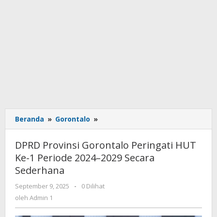
Beranda
»
Gorontalo
»
DPRD
Provinsi
Gorontalo
DPRD Provinsi Gorontalo Peringati HUT
Peringati
Ke-1 Periode 2024–2029 Secara
HUT
Sederhana
Ke-
1
September 9, 2025
oleh
-
0 Dilihat
Periode
Admin
oleh
Admin 1
2024–
1
2029