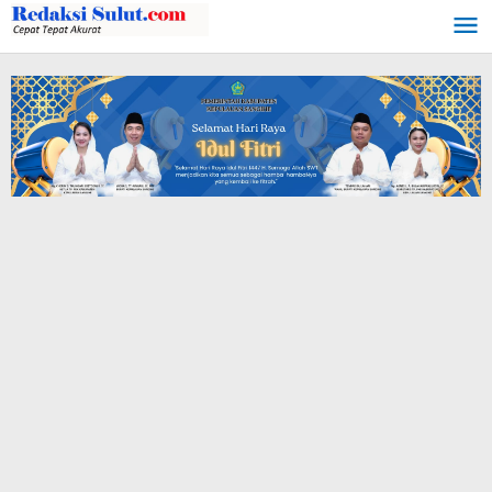
Lewati
ke
konten