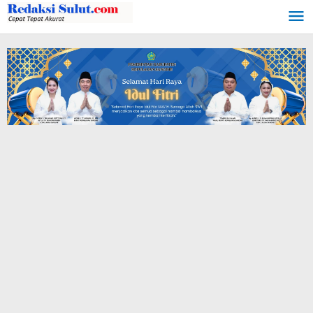
Lewati
ke
konten