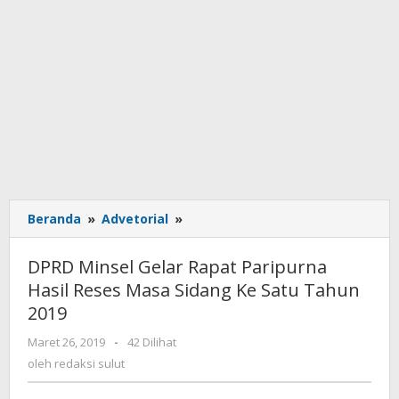
Beranda
»
Advetorial
»
DPRD
Minsel
Gelar
DPRD Minsel Gelar Rapat Paripurna
Rapat
Hasil Reses Masa Sidang Ke Satu Tahun
Paripurna
2019
Hasil
Reses
Maret 26, 2019
oleh
-
42 Dilihat
Masa
redaksi
oleh
redaksi sulut
Sidang
sulut
Ke