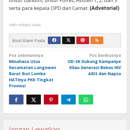
unsur Dandim, unsur Polres, Asisten 1, 2, dan 3
serta para kepala OPD dan Camat.
(Advetorial)
oleh
redaksi sulut
Ikuti Kami Pada
Navigasi
Pos sebelumnya
Pos berikutnya
Minahasa Utus
OD-SK Dukung Kampanye
pos
Kecamatan Langowan
Kilau Generasi Bebas HIV
Barat Ikut Lomba
AIDS dan Napza
HATInya PKK Tingkat
Provinsi
Jangan Lewatkan