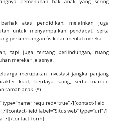
ntingnya pemenuhan hak anak yang sering
berhak atas pendidikan, melainkan juga
patan untuk menyampaikan pendapat, serta
ng perkembangan fisik dan mental mereka.
ah, tapi juga tentang perlindungan, ruang
han mereka,” jelasnya.
 keluarga merupakan investasi jangka panjang
arakter kuat, berdaya saing, serta mampu
n ramah anak. (*)
 type=”name” required=”true” /][contact-field
 /][contact-field label=”Situs web” type=”url” /]
a” /][/contact-form]