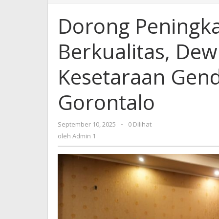
Peningkatan
Keluarga
Dorong Peningka
Berkualitas,
Dewi
Berkualitas, Dewi
R.M
Arbie
:
Kesetaraan Gend
Kunci
Kesetaraan
Gorontalo ‎
Gender
dan
Hak
September 10, 2025
oleh
-
0 Dilihat
Anak
Admin
oleh
Admin 1
di
1
Gorontalo