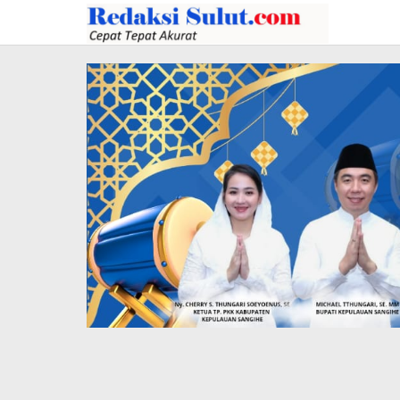
Lewati
ke
konten