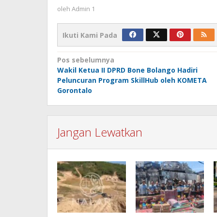
oleh
Admin 1
Ikuti Kami Pada
Navigasi
Pos sebelumnya
Wakil Ketua II DPRD Bone Bolango Hadiri
pos
Peluncuran Program SkillHub oleh KOMETA
Gorontalo
Jangan Lewatkan