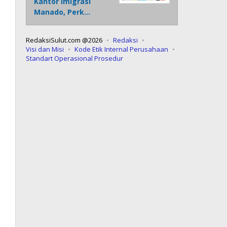
Kantor Imigrasi
Manado, Perk…
RedaksiSulut.com @2026
Redaksi
Visi dan Misi
Kode Etik Internal Perusahaan
Standart Operasional Prosedur