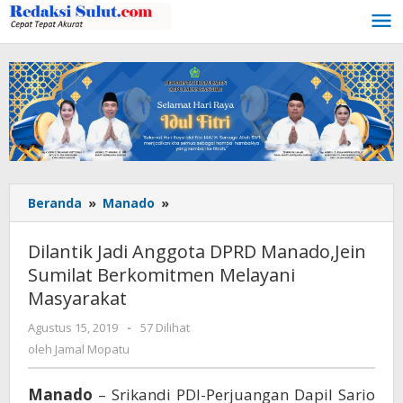
Lewati
ke
konten
Beranda
»
Manado
»
Dilantik
Jadi
Anggota
Dilantik Jadi Anggota DPRD Manado,Jein
DPRD
Sumilat Berkomitmen Melayani
Manado,Jein
Masyarakat
Sumilat
Berkomitmen
Agustus 15, 2019
oleh
-
57 Dilihat
Melayani
Jamal
oleh
Jamal Mopatu
Masyarakat
Mopatu
Manado
– Srikandi PDI-Perjuangan Dapil Sario