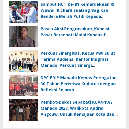
Sambut HUT ke-81 Kemerdekaan RI,
Wawali Richard Sualang Bagikan
Bendera Merah Putih kepada
Masyarakat
Pasca Aksi Pengrusakan, Kondisi
Pasar Bersehati Mulai Kondusif
Perkuat Sinergitas, Ketua PWI Sulut
Terima Audiensi Kantor Imigrasi
Manado, Perkuat Sinergi
Penyebarluasan Informasi
Keimigrasian
DPC PDIP Manado Kemas Peringatan
30 Tahun Peristiwa Kudatuli dengan
Refleksi Sejarah
Pemkot-Dekot Sepakati KUA/PPAS
Manado 2027, Walikota Andrei
Angouw: Untuk Kemajuan Kota dan
Kesejahteraan Masyarakat