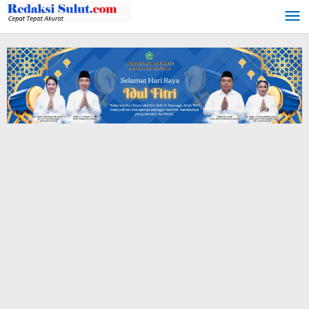
Lewati
ke
konten