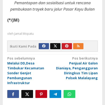
Pemantapan dan sosialisasi untuk rencana
pembukaan trayek baru jalur Pasar Kayu Bulan
(*/JM)
oleh
Jamal Mopatu
Ikuti Kami Pada
Navigasi
Pos sebelumnya
Pos berikutnya
Melalui DD,Desa
Penjual Air Galon
pos
Timbukar Kecamatan
Dianiaya, Pengangguran
Sonder Genjot
Diringkus Tim Lipan
Pembangunan
Polsek Malalayang
Infrastruktur