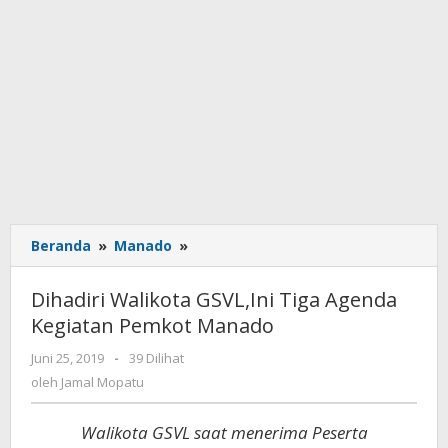
Beranda
»
Manado
»
Dihadiri
Walikota
GSVL,Ini
Dihadiri Walikota GSVL,Ini Tiga Agenda
Tiga
Kegiatan Pemkot Manado
Agenda
Kegiatan
Juni 25, 2019
oleh
-
39 Dilihat
Pemkot
Jamal
oleh
Jamal Mopatu
Manado
Mopatu
Walikota GSVL saat menerima Peserta