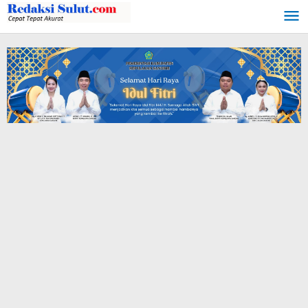
Lewati
ke
konten