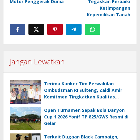
Motor Penggerak Dunia
Tegaskan Perbaiki
Ketimpangan
Kepemilikan Tanah
Jangan Lewatkan
Terima Kunker Tim Perwakilan
Ombudsman RI Sulteng, Zaldi Amir
Komitmen Tingkatkan Kualitas
Pelayanan Publik Akuntabel Bebas
Mal Administrasi
Open Turnamen Sepak Bola Danyon
Cup 1 2026 Yonif TP 825/GWS Resmi di
Gelar
Terkait Dugaan Black Campaign,