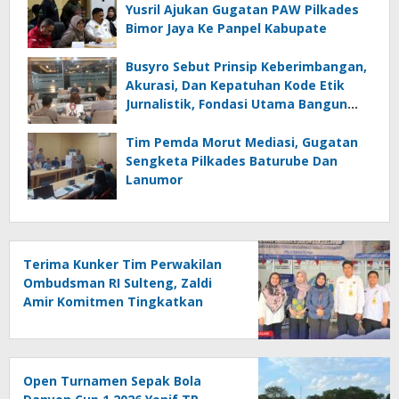
Yusril Ajukan Gugatan PAW Pilkades
Bimor Jaya Ke Panpel Kabupate
Busyro Sebut Prinsip Keberimbangan,
Akurasi, Dan Kepatuhan Kode Etik
Jurnalistik, Fondasi Utama Bangun
Kepercayaan Publik Terhadap Media
Tim Pemda Morut Mediasi, Gugatan
Sengketa Pilkades Baturube Dan
Lanumor
Terima Kunker Tim Perwakilan
Ombudsman RI Sulteng, Zaldi
Amir Komitmen Tingkatkan
Kualitas Pelayanan Publik
Akuntabel Bebas Mal
Administrasi
Open Turnamen Sepak Bola