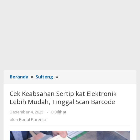
Beranda
»
Sulteng
»
Cek
Keabsahan
Sertipikat
Cek Keabsahan Sertipikat Elektronik
Elektronik
Lebih Mudah, Tinggal Scan Barcode
Lebih
Mudah,
Desember 4, 2025
oleh
-
0 Dilihat
Tinggal
Ronal
oleh
Ronal Parenta
Scan
Parenta
Barcode