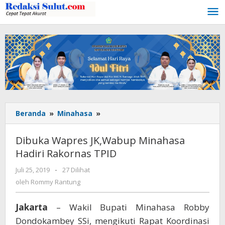
Lewati
ke
konten
Beranda
»
Minahasa
»
Dibuka
Wapres
JK,Wabup
Dibuka Wapres JK,Wabup Minahasa
Minahasa
Hadiri Rakornas TPID
Hadiri
Rakornas
Juli 25, 2019
oleh
-
27 Dilihat
TPID
Rommy
oleh
Rommy Rantung
Rantung
Jakarta
– Wakil Bupati Minahasa Robby
Dondokambey SSi, mengikuti Rapat Koordinasi