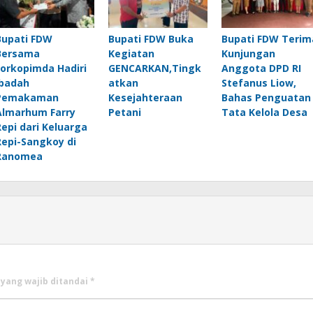
Bupati FDW
Bupati FDW Buka
Bupati FDW Terim
Bersama
Kegiatan
Kunjungan
Forkopimda Hadiri
GENCARKAN,Tingk
Anggota DPD RI
Ibadah
atkan
Stefanus Liow,
Pemakaman
Kesejahteraan
Bahas Penguatan
Almarhum Farry
Petani
Tata Kelola Desa
Repi dari Keluarga
Repi-Sangkoy di
Ranomea
 yang wajib ditandai
*