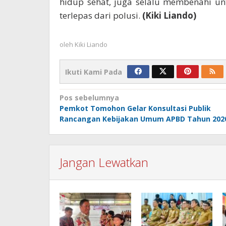
hidup sehat, juga selalu membenahi un
terlepas dari polusi.
(Kiki Liando)
oleh
Kiki Liando
Ikuti Kami Pada
Navigasi
Pos sebelumnya
Pemkot Tomohon Gelar Konsultasi Publik
pos
Rancangan Kebijakan Umum APBD Tahun 202
Jangan Lewatkan