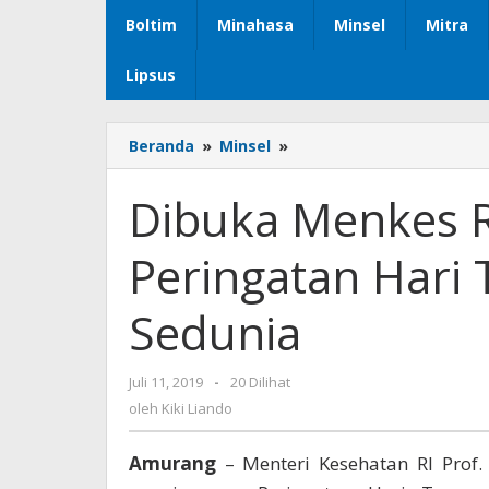
Boltim
Minahasa
Minsel
Mitra
Lipsus
Beranda
»
Minsel
»
Dibuka
Menkes
RI,
Dibuka Menkes RI
Bupati
CEP
Peringatan Hari
Hadiri
Peringatan
Hari
Sedunia
Tanpa
Tembakau
Sedunia
Juli 11, 2019
oleh
-
20 Dilihat
Kiki
oleh
Kiki Liando
Liando
Amurang
– Menteri Kesehatan RI Prof.