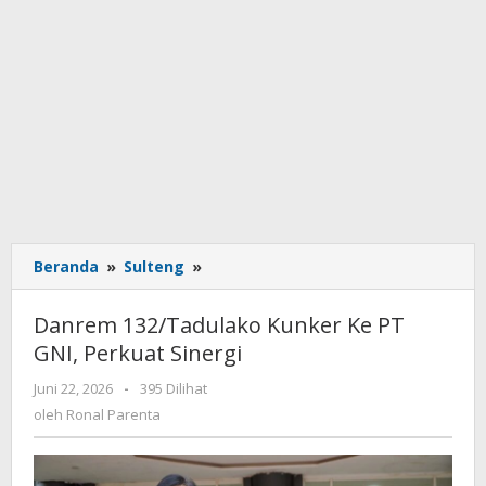
Beranda
»
Sulteng
»
Danrem
132/Tadulako
Kunker
Danrem 132/Tadulako Kunker Ke PT
Ke
GNI, Perkuat Sinergi
PT
GNI,
Juni 22, 2026
oleh
-
395 Dilihat
Perkuat
Ronal
oleh
Ronal Parenta
Sinergi
Parenta