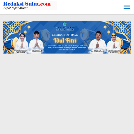
Lewati
ke
konten