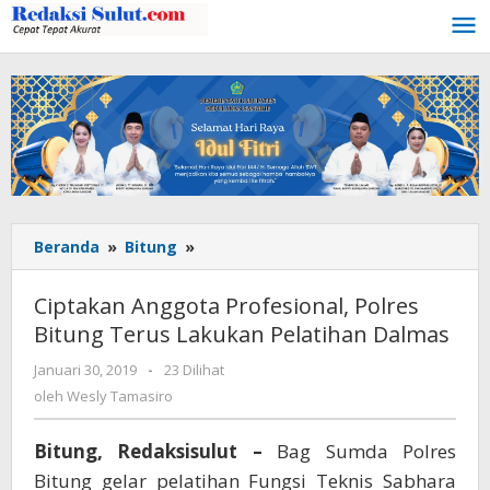
Lewati
ke
konten
Beranda
»
Bitung
»
Ciptakan
Anggota
Profesional,
Ciptakan Anggota Profesional, Polres
Polres
Bitung Terus Lakukan Pelatihan Dalmas
Bitung
Terus
Januari 30, 2019
oleh
-
23 Dilihat
Lakukan
Wesly
oleh
Wesly Tamasiro
Pelatihan
Tamasiro
Dalmas
Bitung, Redaksisulut –
Bag Sumda Polres
Bitung gelar pelatihan Fungsi Teknis Sabhara