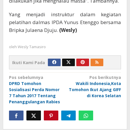
dilakukan jika menghalau massa”. Tambahnya.
Yang menjadi instruktur dalam kegiatan
pelatihan dalmas IPDA Yunus Etenggo bersama
Bripka Julaena Djuju.
(Wesly)
oleh
Wesly Tamasiro
Ikuti Kami Pada
Navigasi
Pos sebelumnya
Pos berikutnya
DPRD Tomohon
Wakili Indonesia,Kota
pos
Sosialisasi Perda Nomor
Tomohon Ikut Ajang GIFF
7 Tahun 2017 Tentang
di Korea Selatan
Penanggulangan Rabies