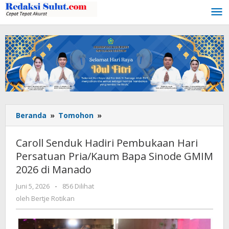
Lewati
ke
konten
Beranda
»
Tomohon
»
Caroll
Senduk
Hadiri
Caroll Senduk Hadiri Pembukaan Hari
Pembukaan
Persatuan Pria/Kaum Bapa Sinode GMIM
Hari
2026 di Manado
Persatuan
Pria/Kaum
Juni 5, 2026
oleh
-
856 Dilihat
Bapa
Bertje
oleh
Bertje Rotikan
Sinode
Rotikan
GMIM
2026