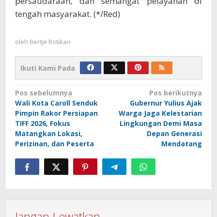
persaudaraan, dan semangat pelayanan di
tengah masyarakat. (*/Red)
oleh
Bertje Rotikan
Ikuti Kami Pada
Navigasi
Pos sebelumnya
Pos berikutnya
Wali Kota Caroll Senduk
Gubernur Yulius Ajak
pos
Pimpin Rakor Persiapan
Warga Jaga Kelestarian
TIFF 2026, Fokus
Lingkungan Demi Masa
Matangkan Lokasi,
Depan Generasi
Perizinan, dan Peserta
Mendatang
Jangan Lewatkan