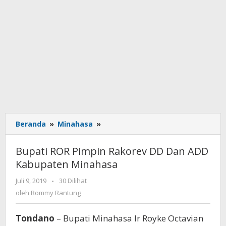
Beranda
»
Minahasa
»
Bupati
ROR
Pimpin
Bupati ROR Pimpin Rakorev DD Dan ADD
Rakorev
Kabupaten Minahasa
DD
Dan
Juli 9, 2019
oleh
-
30 Dilihat
ADD
Rommy
oleh
Rommy Rantung
Kabupaten
Rantung
Minahasa
Tondano
– Bupati Minahasa Ir Royke Octavian