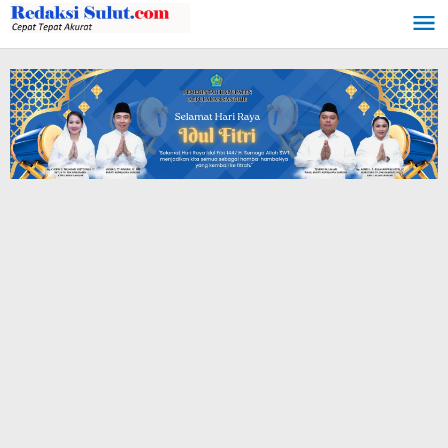
Lewati
ke
konten