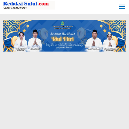
Lewati
ke
konten