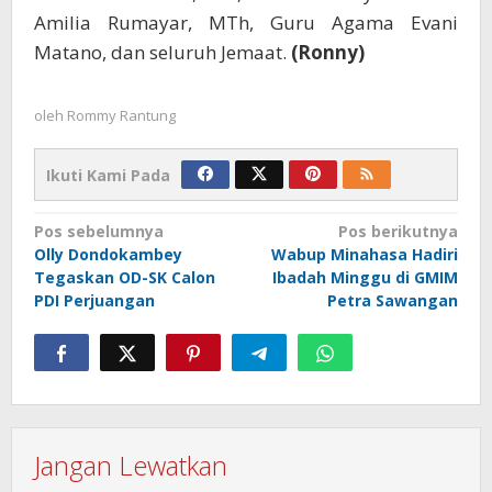
Amilia Rumayar, MTh, Guru Agama Evani
Matano, dan seluruh Jemaat.
(Ronny)
oleh
Rommy Rantung
Ikuti Kami Pada
Navigasi
Pos sebelumnya
Pos berikutnya
Olly Dondokambey
Wabup Minahasa Hadiri
pos
Tegaskan OD-SK Calon
Ibadah Minggu di GMIM
PDI Perjuangan
Petra Sawangan
Jangan Lewatkan