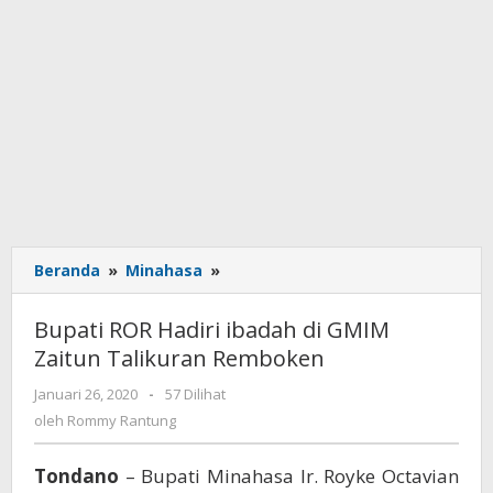
Beranda
»
Minahasa
»
Bupati
ROR
Hadiri
Bupati ROR Hadiri ibadah di GMIM
ibadah
Zaitun Talikuran Remboken
di
GMIM
Januari 26, 2020
oleh
-
57 Dilihat
Zaitun
Rommy
oleh
Rommy Rantung
Talikuran
Rantung
Remboken
Tondano
– Bupati Minahasa Ir. Royke Octavian