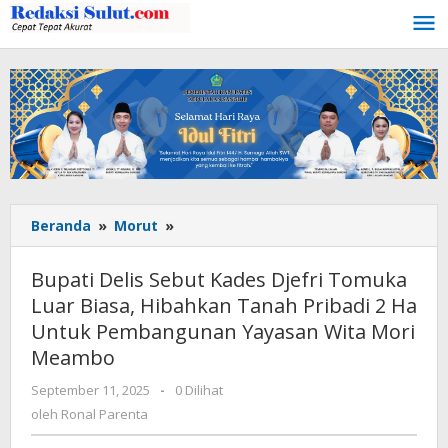
Lewati
ke
konten
Beranda
»
Morut
»
Bupati
Delis
Sebut
Bupati Delis Sebut Kades Djefri Tomuka
Kades
Luar Biasa, Hibahkan Tanah Pribadi 2 Ha
Djefri
Untuk Pembangunan Yayasan Wita Mori
Tomuka
Luar
Meambo
Biasa,
September 11, 2025
oleh
-
0 Dilihat
Hibahkan
Ronal
oleh
Ronal Parenta
Tanah
Parenta
Pribadi