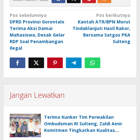
Navigasi
Pos sebelumnya
Pos berikutnya
DPRD Provinsi Gorontalo
Kantah ATR/BPN Morut
pos
Terima Aksi Damai
Tindaklanjuti Hasil Rakor,
Mahasiswa, Desak Gelar
Bersama Satgas PKA
RDP Soal Penambangan
Sulteng
Ilegal
Jangan Lewatkan
Terima Kunker Tim Perwakilan
Ombudsman RI Sulteng, Zaldi Amir
Komitmen Tingkatkan Kualitas
Pelayanan Publik Akuntabel Bebas