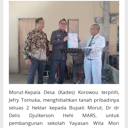
2
Ha
Untuk
Pembangunan
Yayasan
Wita
Mori
Meambo
Morut-Kepala Desa (Kades) Korowou terpilih,
Jefry Tomuka, menghibahkan tanah pribadinya
seluas 2 hektar kepada Bupati Morut, Dr dr
Delis Djulkerson Hehi MARS, untuk
pembangunan sekolah Yayasan Wita Mori