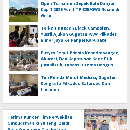
Mal Administrasi
Open Turnamen Sepak Bola Danyon
Cup 1 2026 Yonif TP 825/GWS Resmi di
Gelar
Terkait Dugaan Black Campaign,
Yusril Ajukan Gugatan PAW Pilkades
Bimor Jaya Ke Panpel Kabupate
Busyro Sebut Prinsip Keberimbangan,
Akurasi, Dan Kepatuhan Kode Etik
Jurnalistik, Fondasi Utama Bangun
Kepercayaan Publik Terhadap Media
Tim Pemda Morut Mediasi, Gugatan
Sengketa Pilkades Baturube Dan
Lanumor
Terima Kunker Tim Perwakilan
Ombudsman RI Sulteng, Zaldi
Amir Komitmen Tingkatkan