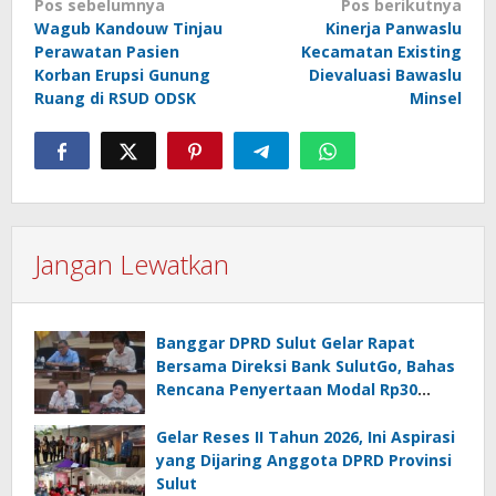
Navigasi
Pos sebelumnya
Pos berikutnya
Wagub Kandouw Tinjau
Kinerja Panwaslu
pos
Perawatan Pasien
Kecamatan Existing
Korban Erupsi Gunung
Dievaluasi Bawaslu
Ruang di RSUD ODSK
Minsel
Jangan Lewatkan
Banggar DPRD Sulut Gelar Rapat
Bersama Direksi Bank SulutGo, Bahas
Rencana Penyertaan Modal Rp30
Miliar pada KUA-PPAS 2027
Gelar Reses II Tahun 2026, Ini Aspirasi
yang Dijaring Anggota DPRD Provinsi
Sulut