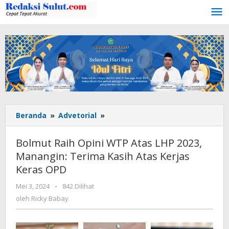
Lewati
ke
konten
Beranda
»
Advetorial
»
Bolmut
Raih
Opini
Bolmut Raih Opini WTP Atas LHP 2023,
WTP
Manangin: Terima Kasih Atas Kerjas
Atas
Keras OPD
LHP
2023,
Mei 3, 2024
oleh
-
842 Dilihat
Manangin:
Ricky
oleh
Ricky Babay
Terima
Babay
Kasih
Atas