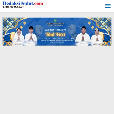
Lewati
ke
konten