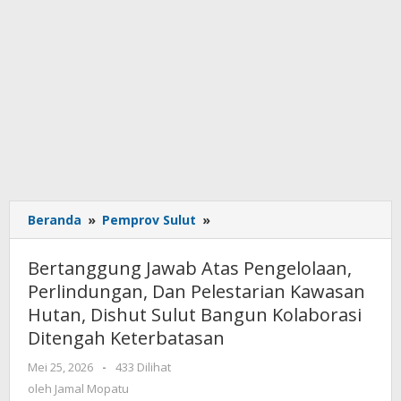
Beranda
»
Pemprov Sulut
»
Bertanggung
Jawab
Atas
Bertanggung Jawab Atas Pengelolaan,
Pengelolaan,
Perlindungan, Dan Pelestarian Kawasan
Perlindungan,
Hutan, Dishut Sulut Bangun Kolaborasi
Dan
Pelestarian
Ditengah Keterbatasan
Kawasan
Mei 25, 2026
oleh
-
433 Dilihat
Hutan,
Jamal
oleh
Jamal Mopatu
Dishut