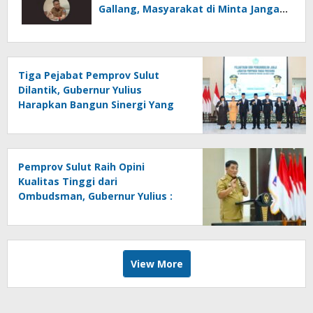
Gallang, Masyarakat di Minta Jangan
Mudah Percaya
Tiga Pejabat Pemprov Sulut
Dilantik, Gubernur Yulius
Harapkan Bangun Sinergi Yang
Lebih Kuat Antar Instansi
Pemprov Sulut Raih Opini
Kualitas Tinggi dari
Ombudsman, Gubernur Yulius :
Ini Apresiasi Yang Luar Biasa,
Tolak Ukur Pemerintah
View More