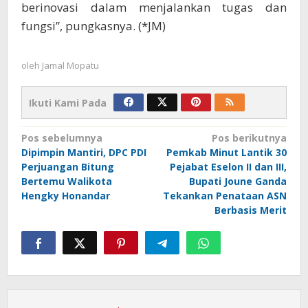
berinovasi dalam menjalankan tugas dan
fungsi”, pungkasnya. (*JM)
oleh
Jamal Mopatu
Ikuti Kami Pada
Navigasi
Pos sebelumnya
Pos berikutnya
Dipimpin Mantiri, DPC PDI
Pemkab Minut Lantik 30
pos
Perjuangan Bitung
Pejabat Eselon II dan III,
Bertemu Walikota
Bupati Joune Ganda
Hengky Honandar
Tekankan Penataan ASN
Berbasis Merit