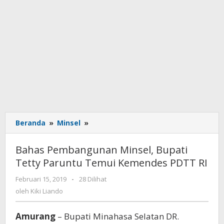
Beranda
»
Minsel
»
Bahas
Pembangunan
Minsel,
Bahas Pembangunan Minsel, Bupati
Bupati
Tetty Paruntu Temui Kemendes PDTT RI
Tetty
Paruntu
Februari 15, 2019
oleh
-
28 Dilihat
Temui
Kiki
oleh
Kiki Liando
Kemendes
Liando
PDTT
Amurang
– Bupati Minahasa Selatan DR.
RI