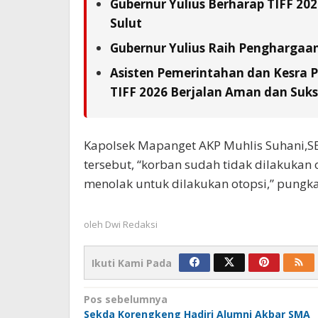
Gubernur Yulius Berharap TIFF 20
Sulut
Gubernur Yulius Raih Penghargaa
Asisten Pemerintahan dan Kesra 
TIFF 2026 Berjalan Aman dan Suks
Kapolsek Mapanget AKP Muhlis Suhani
tersebut, “korban sudah tidak dilakukan
menolak untuk dilakukan otopsi,” pungk
oleh
Dwi Redaksi
Ikuti Kami Pada
Navigasi
Pos sebelumnya
Sekda Korengkeng Hadiri Alumni Akbar SMA