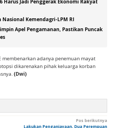
26 Harus Jadi Penggerak Ekonomi Rakyat
n Nasional Kemendagri-LPM RI
Pimpin Apel Pengamanan, Pastikan Puncak
es
,SE membenarkan adanya penemuan mayat
 otopsi dikarenakan pihak keluarga korban
asnya.
(Dwi)
Pos berikutnya
Lakukan Penganiayaan, Dua Perempuan