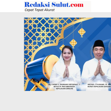
Lewati
ke
konten