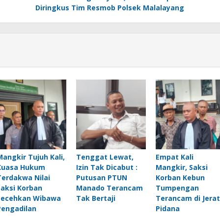
Diringkus Tim Resmob Polsek Malalayang
Mangkir Tujuh Kali,
Tenggat Lewat,
Empat Kali
Kuasa Hukum
Izin Tak Dicabut :
Mangkir, Saksi
Terdakwa Nilai
Putusan PTUN
Korban Kebun
Saksi Korban
Manado Terancam
Tumpengan
Lecehkan Wibawa
Tak Bertaji
Terancam di Jerat
Pengadilan
Pidana