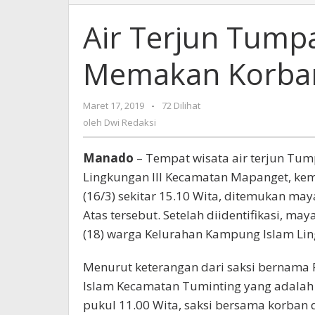
Terjun
Tumpang
Air Terjun Tump
Kima
Atas
Memakan Korban
Kembali
Memakan
Korban
Maret 17, 2019
oleh
-
72 Dilihat
Jiwa
Dwi
oleh
Dwi Redaksi
Redaksi
Manado
– Tempat wisata air terjun Tum
Lingkungan III Kecamatan Mapanget, kem
(16/3) sekitar 15.10 Wita, ditemukan ma
Atas tersebut. Setelah diidentifikasi, 
(18) warga Kelurahan Kampung Islam Li
Menurut keterangan dari saksi bernama
Islam Kecamatan Tuminting yang adala
pukul 11.00 Wita, saksi bersama korba