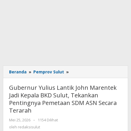
Beranda
»
Pemprov Sulut
»
Gubernur
Yulius
Lantik
Gubernur Yulius Lantik John Marentek
John
Jadi Kepala BKD Sulut, Tekankan
Marentek
Pentingnya Pemetaan SDM ASN Secara
Jadi
Kepala
Terarah
BKD
Mei 25, 2026
oleh
-
1154 Dilihat
Sulut,
redaksisulut
oleh
redaksisulut
Tekankan