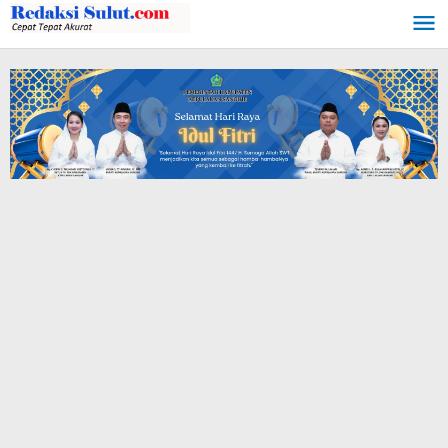
Lewati
ke
konten