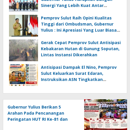
Sinergi Yang Lebih Kuat Antar
Instansi
Pemprov Sulut Raih Opini Kualitas
Tinggi dari Ombudsman, Gubernur
Yulius : Ini Apresiasi Yang Luar Biasa,
Tolak Ukur Pemerintah
Gerak Cepat Pemprov Sulut Antisipasi
Kebakaran Hutan di Gunung Soputan,
Lintas Instansi Dikerahkan
Antisipasi Dampak El Nino, Pemprov
Sulut Keluarkan Surat Edaran,
Instruksikan ASN Tingkatkan
Kewaspadaan Cegah Kebakaran
Gubernur Yulius Berikan 5
Arahan Pada Pencanangan
Peringatan HUT RI Ke-81 dan
HUT Provinsi Sulut Ke-62