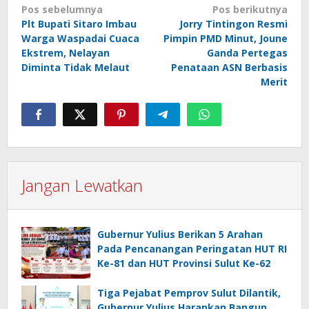
Navigasi
Pos sebelumnya
Pos berikutnya
Plt Bupati Sitaro Imbau
Jorry Tintingon Resmi
pos
Warga Waspadai Cuaca
Pimpin PMD Minut, Joune
Ekstrem, Nelayan
Ganda Pertegas
Diminta Tidak Melaut
Penataan ASN Berbasis
Merit
Jangan Lewatkan
Gubernur Yulius Berikan 5 Arahan
Pada Pencanangan Peringatan HUT RI
Ke-81 dan HUT Provinsi Sulut Ke-62
Tiga Pejabat Pemprov Sulut Dilantik,
Gubernur Yulius Harapkan Bangun