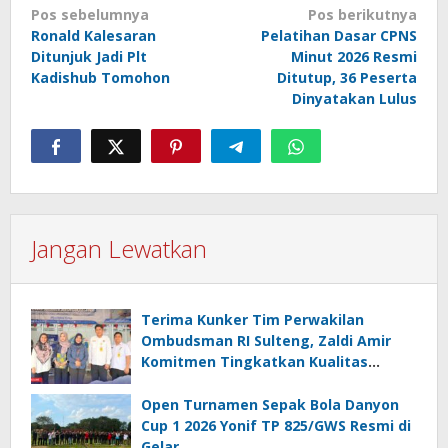
Navigasi
Pos sebelumnya
Pos berikutnya
Ronald Kalesaran
Pelatihan Dasar CPNS
pos
Ditunjuk Jadi Plt
Minut 2026 Resmi
Kadishub Tomohon
Ditutup, 36 Peserta
Dinyatakan Lulus
Jangan Lewatkan
Terima Kunker Tim Perwakilan
Ombudsman RI Sulteng, Zaldi Amir
Komitmen Tingkatkan Kualitas
Pelayanan Publik Akuntabel Bebas
Mal Administrasi
Open Turnamen Sepak Bola Danyon
Cup 1 2026 Yonif TP 825/GWS Resmi di
Gelar