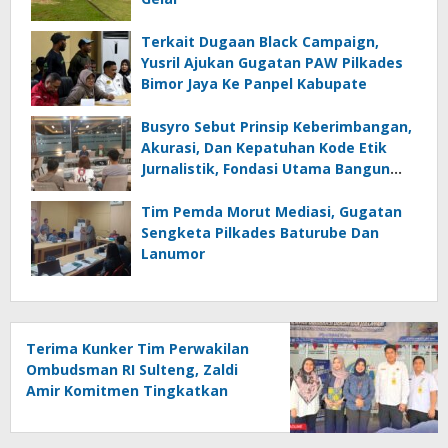
Terkait Dugaan Black Campaign,
Yusril Ajukan Gugatan PAW Pilkades
Bimor Jaya Ke Panpel Kabupate
Busyro Sebut Prinsip Keberimbangan,
Akurasi, Dan Kepatuhan Kode Etik
Jurnalistik, Fondasi Utama Bangun
Kepercayaan Publik Terhadap Media
Tim Pemda Morut Mediasi, Gugatan
Sengketa Pilkades Baturube Dan
Lanumor
Terima Kunker Tim Perwakilan
Ombudsman RI Sulteng, Zaldi
Amir Komitmen Tingkatkan
Kualitas Pelayanan Publik
Akuntabel Bebas Mal