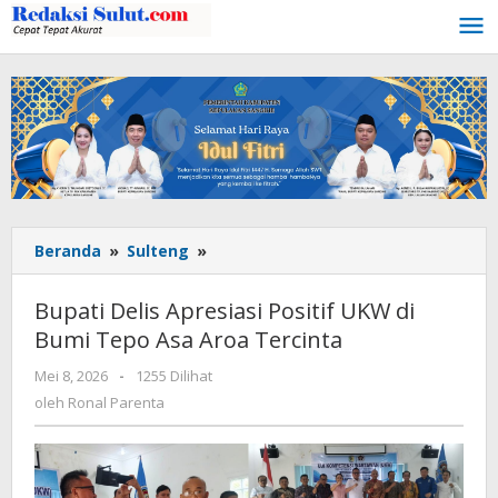
Lewati
ke
konten
Beranda
»
Sulteng
»
Bupati
Delis
Apresiasi
Bupati Delis Apresiasi Positif UKW di
Positif
Bumi Tepo Asa Aroa Tercinta
UKW
di
Mei 8, 2026
oleh
-
1255 Dilihat
Bumi
Ronal
oleh
Ronal Parenta
Tepo
Parenta
Asa
Aroa
Tercinta