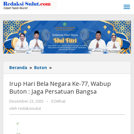
Lewati
ke
konten
Beranda
»
Buton
»
Irup
Hari
Bela
Irup Hari Bela Negara Ke-77, Wabup
Negara
Buton : Jaga Persatuan Bangsa
Ke-
77,
Desember 23, 2025
oleh
-
0 Dilihat
Wabup
redaksisulut
oleh
redaksisulut
Buton
:
Jaga
Persatuan