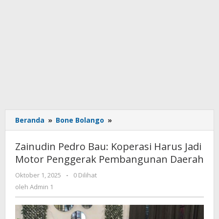
Beranda
»
Bone Bolango
»
Zainudin
Pedro
Bau:
Zainudin Pedro Bau: Koperasi Harus Jadi
Koperasi
Motor Penggerak Pembangunan Daerah
Harus
Jadi
Oktober 1, 2025
oleh
-
0 Dilihat
Motor
Admin
oleh
Admin 1
Penggerak
1
Pembangunan
Daerah