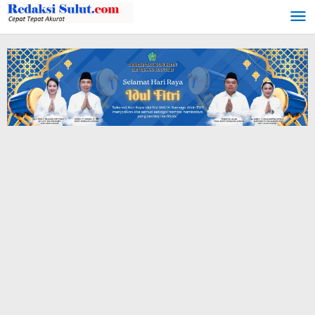
Lewati
ke
konten