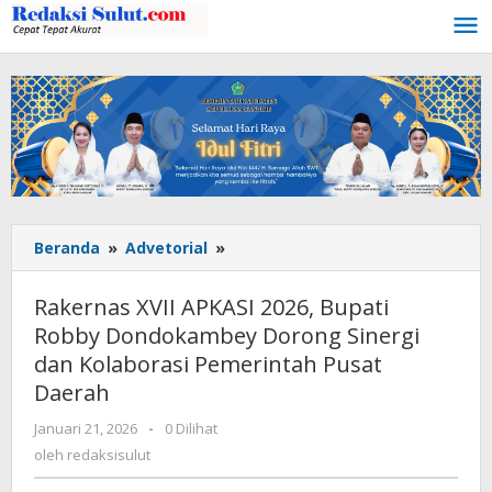
Lewati
ke
konten
Beranda
»
Advetorial
»
Rakernas
XVII
APKASI
Rakernas XVII APKASI 2026, Bupati
2026,
Robby Dondokambey Dorong Sinergi
Bupati
dan Kolaborasi Pemerintah Pusat
Robby
Dondokambey
Daerah
Dorong
Januari 21, 2026
oleh
-
0 Dilihat
Sinergi
redaksisulut
oleh
redaksisulut
dan
Kolaborasi