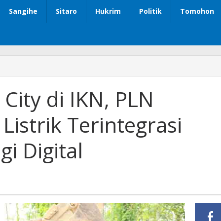
Sangihe
Sitaro
Hukrim
Politik
Tomohon
City di IKN, PLN
Listrik Terintegrasi
i Digital