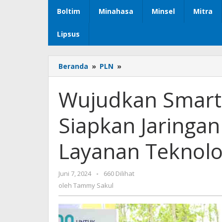
Boltim
Minahasa
Minsel
Mitra
Lipsus
Beranda
»
PLN
»
Wujudkan
Smart
City
Wujudkan Smart 
di
IKN,
Siapkan Jaringan 
PLN
Siapkan
Jaringan
Layanan Teknolog
Listrik
Terintegrasi
Layanan
Juni 7, 2024
oleh
-
660 Dilihat
Teknologi
Tammy
oleh
Tammy Sakul
Digital
Sakul