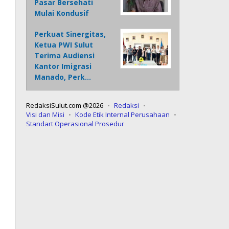
Pasar Bersehati
Mulai Kondusif
Perkuat Sinergitas,
Ketua PWI Sulut
Terima Audiensi
Kantor Imigrasi
Manado, Perk…
RedaksiSulut.com @2026
Redaksi
Visi dan Misi
Kode Etik Internal Perusahaan
Standart Operasional Prosedur