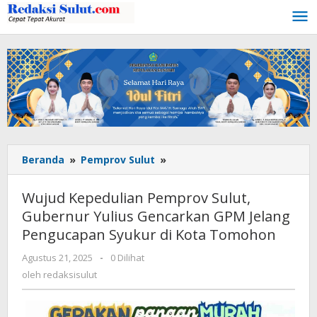
Lewati
ke
konten
Beranda
»
Pemprov Sulut
»
Wujud
Kepedulian
Pemprov
Wujud Kepedulian Pemprov Sulut,
Sulut,
Gubernur Yulius Gencarkan GPM Jelang
Gubernur
Pengucapan Syukur di Kota Tomohon
Yulius
Gencarkan
Agustus 21, 2025
oleh
-
0 Dilihat
GPM
redaksisulut
oleh
redaksisulut
Jelang
Pengucapan
Syukur