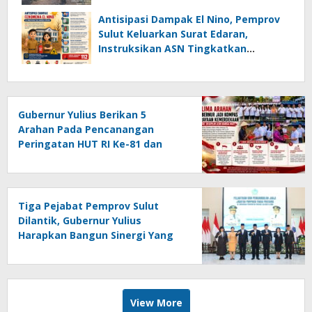
Antisipasi Dampak El Nino, Pemprov
Sulut Keluarkan Surat Edaran,
Instruksikan ASN Tingkatkan
Kewaspadaan Cegah Kebakaran
Gubernur Yulius Berikan 5
Arahan Pada Pencanangan
Peringatan HUT RI Ke-81 dan
HUT Provinsi Sulut Ke-62
Tiga Pejabat Pemprov Sulut
Dilantik, Gubernur Yulius
Harapkan Bangun Sinergi Yang
Lebih Kuat Antar Instansi
View More