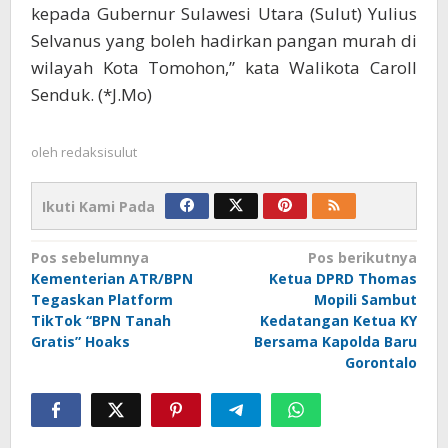
kepada Gubernur Sulawesi Utara (Sulut) Yulius
Selvanus yang boleh hadirkan pangan murah di
wilayah Kota Tomohon,” kata Walikota Caroll
Senduk. (*J.Mo)
oleh
redaksisulut
Ikuti Kami Pada
Navigasi
Pos sebelumnya
Pos berikutnya
Kementerian ATR/BPN
Ketua DPRD Thomas
pos
Tegaskan Platform
Mopili Sambut
TikTok “BPN Tanah
Kedatangan Ketua KY
Gratis” Hoaks
Bersama Kapolda Baru
Gorontalo