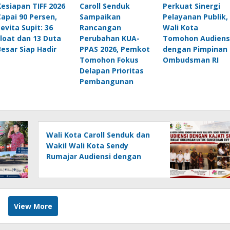
Kesiapan TIFF 2026
Caroll Senduk
Perkuat Sinergi
Capai 90 Persen,
Sampaikan
Pelayanan Publik,
Levita Supit: 36
Rancangan
Wali Kota
Float dan 13 Duta
Perubahan KUA-
Tomohon Audiens
Besar Siap Hadir
PPAS 2026, Pemkot
dengan Pimpinan
Tomohon Fokus
Ombudsman RI
Delapan Prioritas
Pembangunan
Wali Kota Caroll Senduk dan
Wakil Wali Kota Sendy
Rumajar Audiensi dengan
Kajati Sulut, Perkuat
Dukungan untuk Sukseskan
TIFF 2026
View More