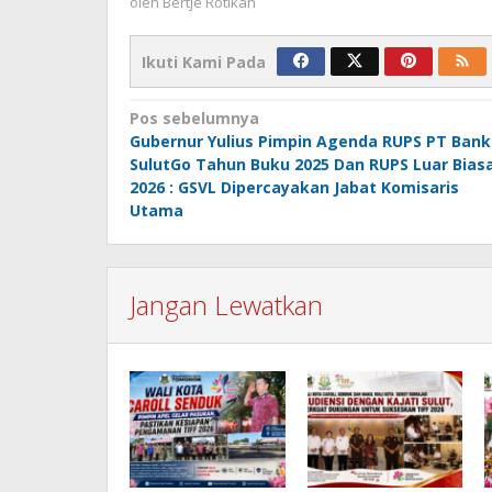
oleh
Bertje Rotikan
Ikuti Kami Pada
Navigasi
Pos sebelumnya
Gubernur Yulius Pimpin Agenda RUPS PT Bank
pos
SulutGo Tahun Buku 2025 Dan RUPS Luar Bias
2026 : GSVL Dipercayakan Jabat Komisaris
Utama
Jangan Lewatkan