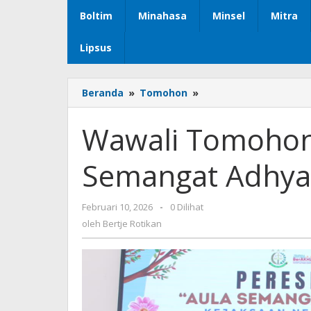
Boltim
Minahasa
Minsel
Mitra
Lipsus
Beranda
»
Tomohon
»
Wawali
Tomohon
Hadiri
Wawali Tomohon 
Peresmian
Aula
Semangat Adhya
Semangat
Adhyaksa
Kejari
Februari 10, 2026
oleh
-
0 Dilihat
Tomohon
Bertje
oleh
Bertje Rotikan
Rotikan