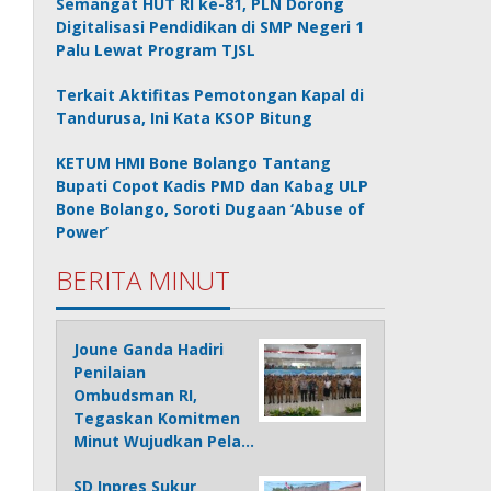
Semangat HUT RI ke-81, PLN Dorong
Digitalisasi Pendidikan di SMP Negeri 1
Palu Lewat Program TJSL
Terkait Aktifitas Pemotongan Kapal di
Tandurusa, Ini Kata KSOP Bitung
KETUM HMI Bone Bolango Tantang
Bupati Copot Kadis PMD dan Kabag ULP
Bone Bolango, Soroti Dugaan ‘Abuse of
Power’
BERITA MINUT
Joune Ganda Hadiri
Penilaian
Ombudsman RI,
Tegaskan Komitmen
Minut Wujudkan Pela…
SD Inpres Sukur