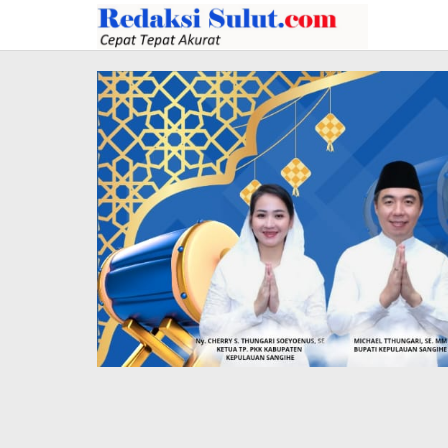
Lewati
ke
konten