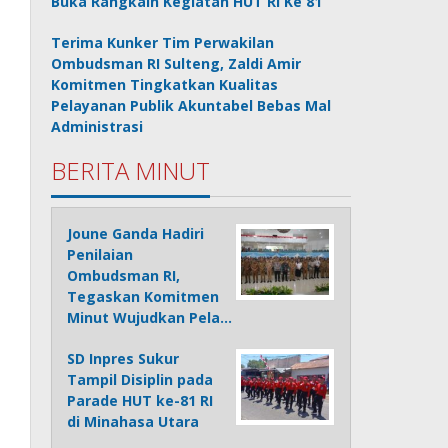
Buka Rangkain Kegiatan HUT RI Ke 81
Terima Kunker Tim Perwakilan
Ombudsman RI Sulteng, Zaldi Amir
Komitmen Tingkatkan Kualitas
Pelayanan Publik Akuntabel Bebas Mal
Administrasi
BERITA MINUT
Joune Ganda Hadiri
Penilaian
Ombudsman RI,
Tegaskan Komitmen
Minut Wujudkan Pela…
SD Inpres Sukur
Tampil Disiplin pada
Parade HUT ke-81 RI
di Minahasa Utara