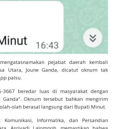
mengatasnamakan pejabat daerah kembali
sa Utara, Joune Ganda, dicatut oknum tak
pp palsu.
5-3667 beredar luas di masyarakat dengan
E Ganda”. Oknum tersebut bahkan mengirim
lah-olah berasal langsung dari Bupati Minut.
s Komunikasi, Informatika, dan Persandian
ara, Asriyadi Lalompoh, memastikan bahwa