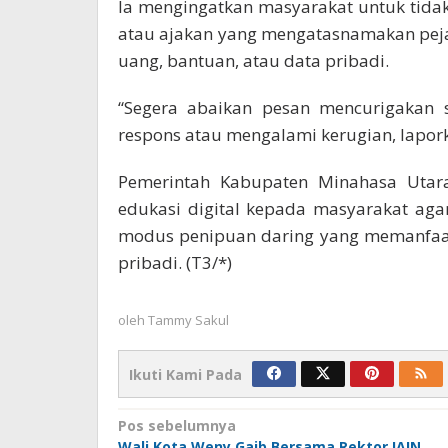
Ia mengingatkan masyarakat untuk tida
atau ajakan yang mengatasnamakan pejab
uang, bantuan, atau data pribadi.
“Segera abaikan pesan mencurigakan s
respons atau mengalami kerugian, lapork
Pemerintah Kabupaten Minahasa Utar
edukasi digital kepada masyarakat aga
modus penipuan daring yang memanfaat
pribadi. (T3/*)
oleh
Tammy Sakul
Ikuti Kami Pada
Navigasi
Pos sebelumnya
Wali Kota Weny Gaib Bersama Rektor IAIN