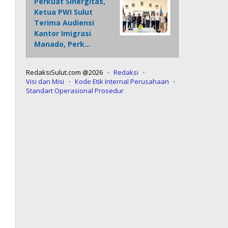
Perkuat Sinergitas,
Ketua PWI Sulut
Terima Audiensi
Kantor Imigrasi
Manado, Perk…
RedaksiSulut.com @2026
Redaksi
Visi dan Misi
Kode Etik Internal Perusahaan
Standart Operasional Prosedur