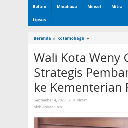
Boltim
Minahasa
Minsel
Mitra
Lipsus
Beranda
»
Kotamobagu
»
Wali
Kota
Weny
Wali Kota Weny 
Gaib
Sampaikan
Strategis Pemba
Usulan
Strategis
Pembangunan
ke Kementerian
Infrastruktur
ke
Kementerian
September 4, 2025
oleh
-
0 Dilihat
PUPR
Anhar
oleh
Anhar Gaib
Gaib