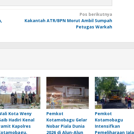
Pos berikutnya
,
Kakantah ATR/BPN Morut Ambil Sumpah
Petugas Warkah
Wali Kota Weny
Pemkot
Pemkot
Gaib Hadiri Kenal
Kotamobagu Gelar
Kotamobagu
Pamit Kapolres
Nobar Piala Dunia
Intensifkan
Kotamobagu,
2026 di Alun-Alun
Pemeliharaan Jal