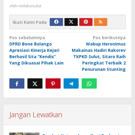
oleh
redaksisulut
Ikuti Kami Pada
Navigasi
Pos sebelumnya
Pos berikutnya
DPRD Bone Bolango
Wabup Heronimus
pos
Apresiasi Kinerja Kejari
Makainas Hadiri Rakorev
Berhasil Sita “Kendis”
TKPKD Sulut, Sitaro Raih
Yang Dikuasai Pihak Lain
Peringkat Terbaik 2
Penurunan Stunting
Jangan Lewatkan