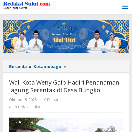
Lewati
ke
konten
Beranda
»
Kotamobagu
»
Wali
Kota
Weny
Wali Kota Weny Gaib Hadiri Penanaman
Gaib
Jagung Serentak di Desa Bungko
Hadiri
Penanaman
Oktober 8, 2025
oleh
-
0 Dilihat
Jagung
redaksisulut
oleh
redaksisulut
Serentak
di
Desa
Bungko