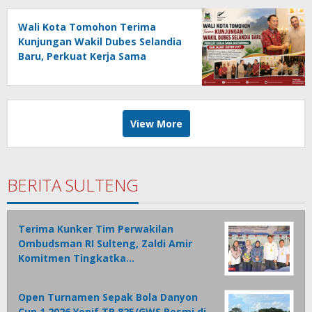
Wali Kota Tomohon Terima
Kunjungan Wakil Dubes Selandia
Baru, Perkuat Kerja Sama
Geothermal dan Jajaki Sister City
View More
BERITA SULTENG
Terima Kunker Tim Perwakilan
Ombudsman RI Sulteng, Zaldi Amir
Komitmen Tingkatka…
Open Turnamen Sepak Bola Danyon
Cup 1 2026 Yonif TP 825/GWS Resmi di