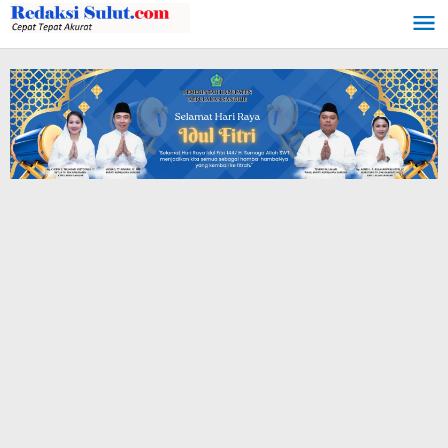
Lewati
ke
konten