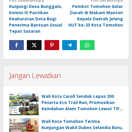
Navigasi
Pos sebelumnya
Pos berikutnya
Kunjungi Desa Bunggalo,
Pemkot Tomohon Gelar
pos
Komisi IV Pastikan
Ziarah di Makam Mantan
Keakuratan Data Bagi
Kepala Daerah Jelang
Penerima Bantuan Sosial
HUT ke-23 Kota Tomohon
Tepat Sasaran
Jangan Lewatkan
Wali Kota Caroll Senduk Lepas 200
Peserta Eco Trail Run, Promosikan
Keindahan Alam Tomohon Lewat TIFF
2026
Wali Kota Tomohon Terima
Kunjungan Wakil Dubes Selandia Baru,