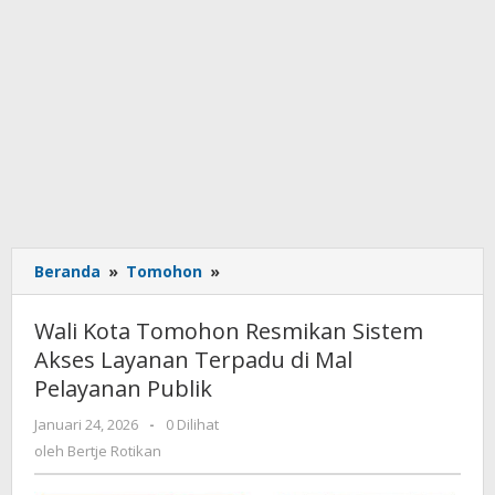
Beranda
»
Tomohon
»
Wali
Kota
Tomohon
Wali Kota Tomohon Resmikan Sistem
Resmikan
Akses Layanan Terpadu di Mal
Sistem
Pelayanan Publik
Akses
Layanan
Januari 24, 2026
oleh
-
0 Dilihat
Terpadu
Bertje
oleh
Bertje Rotikan
di
Rotikan
Mal