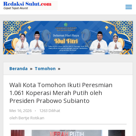
Lewati
ke
konten
Beranda
»
Tomohon
»
Wali
Kota
Tomohon
Wali Kota Tomohon Ikuti Peresmian
Ikuti
1.061 Koperasi Merah Putih oleh
Peresmian
Presiden Prabowo Subianto
1.061
Koperasi
Mei 16, 2026
oleh
-
1263 Dilihat
Merah
Bertje
oleh
Bertje Rotikan
Putih
Rotikan
oleh
Presiden