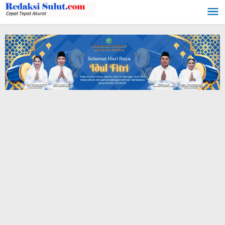
Lewati
ke
konten