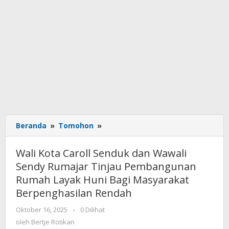
Beranda
»
Tomohon
»
Wali
Kota
Caroll
Wali Kota Caroll Senduk dan Wawali
Senduk
Sendy Rumajar Tinjau Pembangunan
dan
Rumah Layak Huni Bagi Masyarakat
Wawali
Sendy
Berpenghasilan Rendah
Rumajar
Oktober 16, 2025
oleh
-
0 Dilihat
Tinjau
Bertje
oleh
Bertje Rotikan
Pembangunan