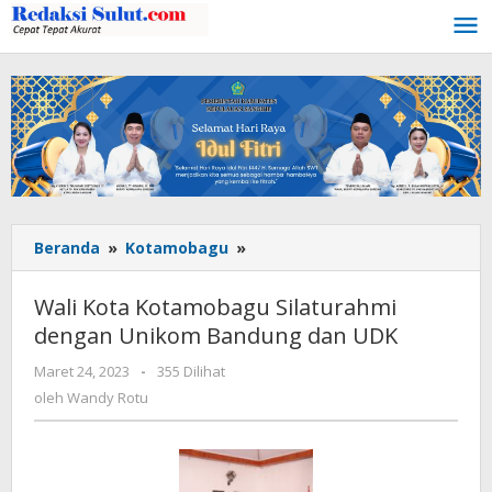
Lewati
ke
konten
Beranda
»
Kotamobagu
»
Wali
Kota
Kotamobagu
Wali Kota Kotamobagu Silaturahmi
Silaturahmi
dengan Unikom Bandung dan UDK
dengan
Unikom
Maret 24, 2023
oleh
-
355 Dilihat
Bandung
Wandy
oleh
Wandy Rotu
dan
Rotu
UDK