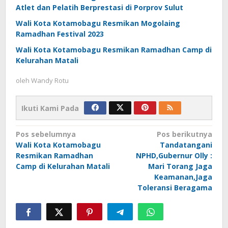
Atlet dan Pelatih Berprestasi di Porprov Sulut
Wali Kota Kotamobagu Resmikan Mogolaing
Ramadhan Festival 2023
Wali Kota Kotamobagu Resmikan Ramadhan Camp di
Kelurahan Matali
oleh
Wandy Rotu
Ikuti Kami Pada
Navigasi
Pos sebelumnya
Pos berikutnya
Wali Kota Kotamobagu
Tandatangani
pos
Resmikan Ramadhan
NPHD,Gubernur Olly :
Camp di Kelurahan Matali
Mari Torang Jaga
Keamanan,Jaga
Toleransi Beragama