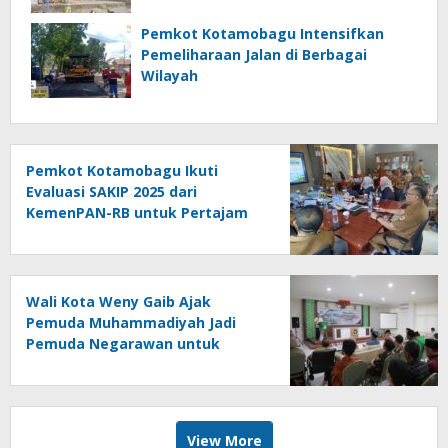
UMKM
Pemkot Kotamobagu Intensifkan
Pemeliharaan Jalan di Berbagai
Wilayah
Pemkot Kotamobagu Ikuti
Evaluasi SAKIP 2025 dari
KemenPAN-RB untuk Pertajam
Efektivitas Kinerja
Wali Kota Weny Gaib Ajak
Pemuda Muhammadiyah Jadi
Pemuda Negarawan untuk
Majukan Umat dan Bangsa
View More