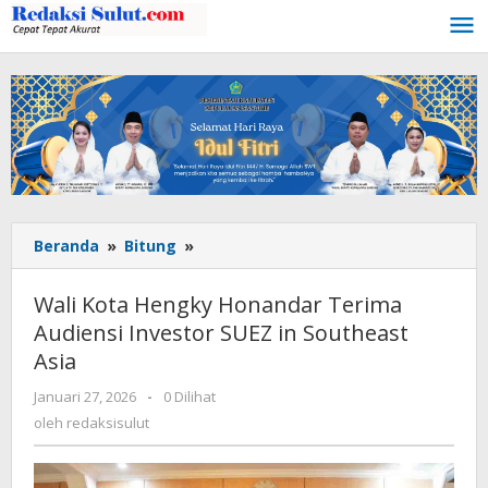
Lewati
ke
konten
Beranda
»
Bitung
»
Wali
Kota
Hengky
Wali Kota Hengky Honandar Terima
Honandar
Audiensi Investor SUEZ in Southeast
Terima
Asia
Audiensi
Investor
Januari 27, 2026
oleh
-
0 Dilihat
SUEZ
redaksisulut
oleh
redaksisulut
in
Southeast
Asia