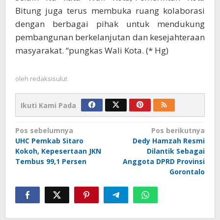
Bitung juga terus membuka ruang kolaborasi
dengan berbagai pihak untuk mendukung
pembangunan berkelanjutan dan kesejahteraan
masyarakat. “pungkas Wali Kota. (* Hg)
oleh
redaksisulut
Ikuti Kami Pada
Navigasi
Pos sebelumnya
Pos berikutnya
UHC Pemkab Sitaro
Dedy Hamzah Resmi
pos
Kokoh, Kepesertaan JKN
Dilantik Sebagai
Tembus 99,1 Persen
Anggota DPRD Provinsi
Gorontalo