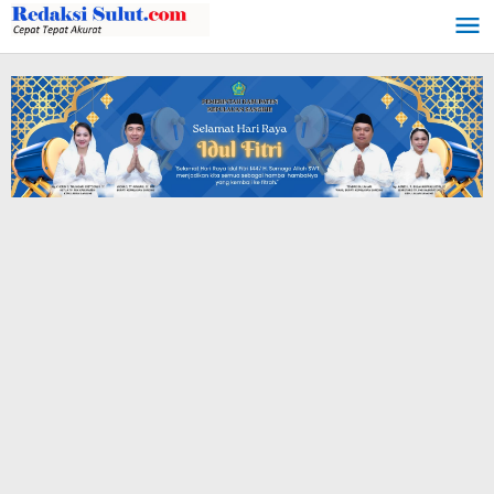
Lewati
ke
konten