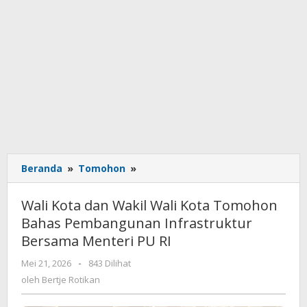
Beranda
»
Tomohon
»
Wali
Kota
dan
Wali Kota dan Wakil Wali Kota Tomohon
Wakil
Bahas Pembangunan Infrastruktur
Wali
Bersama Menteri PU RI
Kota
Tomohon
Mei 21, 2026
oleh
-
843 Dilihat
Bahas
Bertje
oleh
Bertje Rotikan
Pembangunan
Rotikan
Infrastruktur