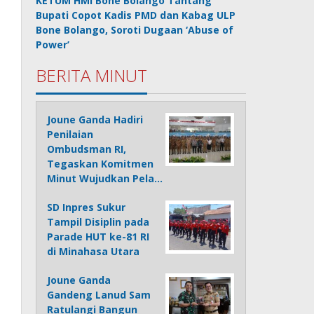
KETUM HMI Bone Bolango Tantang
Bupati Copot Kadis PMD dan Kabag ULP
Bone Bolango, Soroti Dugaan ‘Abuse of
Power’
BERITA MINUT
Joune Ganda Hadiri
Penilaian
Ombudsman RI,
Tegaskan Komitmen
Minut Wujudkan Pela…
SD Inpres Sukur
Tampil Disiplin pada
Parade HUT ke-81 RI
di Minahasa Utara
Joune Ganda
Gandeng Lanud Sam
Ratulangi Bangun