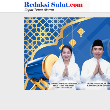
Lewati
ke
konten