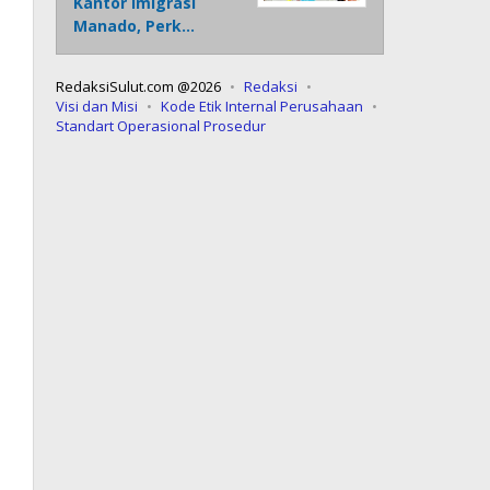
Kantor Imigrasi
Manado, Perk…
RedaksiSulut.com @2026
Redaksi
Visi dan Misi
Kode Etik Internal Perusahaan
Standart Operasional Prosedur