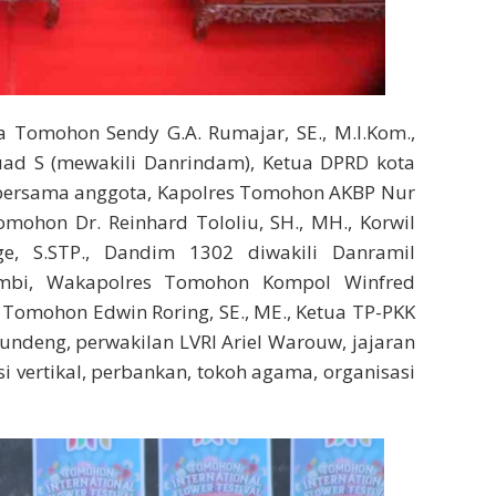
ta Tomohon Sendy G.A. Rumajar, SE., M.I.Kom.,
uad S (mewakili Danrindam), Ketua DPRD kota
ersama anggota, Kapolres Tomohon AKBP Nur
Tomohon Dr. Reinhard Tololiu, SH., MH., Korwil
, S.STP., Dandim 1302 diwakili Danramil
ambi, Wakapolres Tomohon Kompol Winfred
ta Tomohon Edwin Roring, SE., ME., Ketua TP-PKK
undeng, perwakilan LVRI Ariel Warouw, jajaran
 vertikal, perbankan, tokoh agama, organisasi