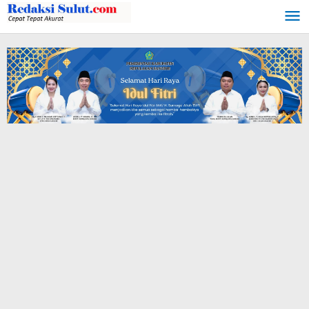
Lewati
ke
konten