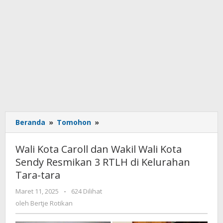
Beranda
»
Tomohon
»
Wali
Kota
Caroll
Wali Kota Caroll dan Wakil Wali Kota
dan
Sendy Resmikan 3 RTLH di Kelurahan
Wakil
Tara-tara
Wali
Kota
Maret 11, 2025
oleh
-
624 Dilihat
Sendy
Bertje
oleh
Bertje Rotikan
Resmikan
Rotikan
3