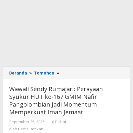
Beranda
»
Tomohon
»
Wawali
Sendy
Rumajar
Wawali Sendy Rumajar : Perayaan
:
Syukur HUT ke-167 GMIM Nafiri
Perayaan
Pangolombian Jadi Momentum
Syukur
HUT
Memperkuat Iman Jemaat
ke-
September 25, 2025
oleh
-
0 Dilihat
167
Bertje
oleh
Bertje Rotikan
GMIM