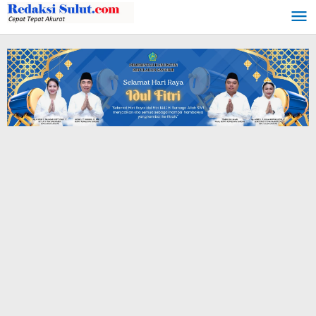
Lewati
ke
konten