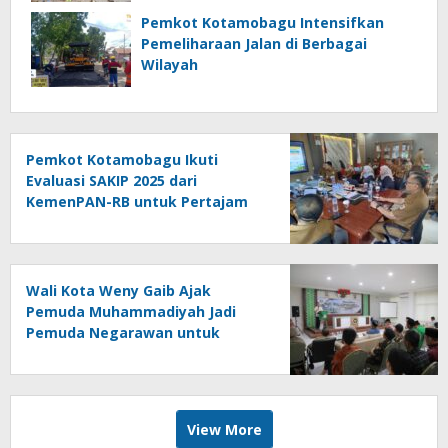
UMKM
Pemkot Kotamobagu Intensifkan
Pemeliharaan Jalan di Berbagai
Wilayah
Pemkot Kotamobagu Ikuti
Evaluasi SAKIP 2025 dari
KemenPAN-RB untuk Pertajam
Efektivitas Kinerja
Wali Kota Weny Gaib Ajak
Pemuda Muhammadiyah Jadi
Pemuda Negarawan untuk
Majukan Umat dan Bangsa
View More