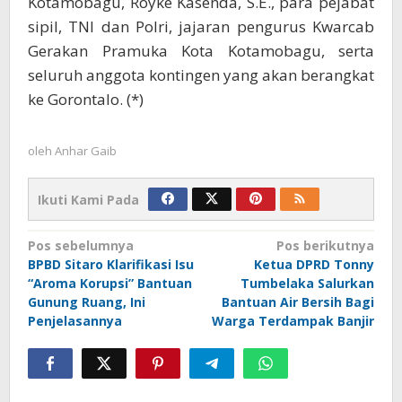
Kotamobagu, Royke Kasenda, S.E., para pejabat
sipil, TNI dan Polri, jajaran pengurus Kwarcab
Gerakan Pramuka Kota Kotamobagu, serta
seluruh anggota kontingen yang akan berangkat
ke Gorontalo. (*)
oleh
Anhar Gaib
Ikuti Kami Pada
Navigasi
Pos sebelumnya
Pos berikutnya
BPBD Sitaro Klarifikasi Isu
Ketua DPRD Tonny
pos
“Aroma Korupsi” Bantuan
Tumbelaka Salurkan
Gunung Ruang, Ini
Bantuan Air Bersih Bagi
Penjelasannya
Warga Terdampak Banjir