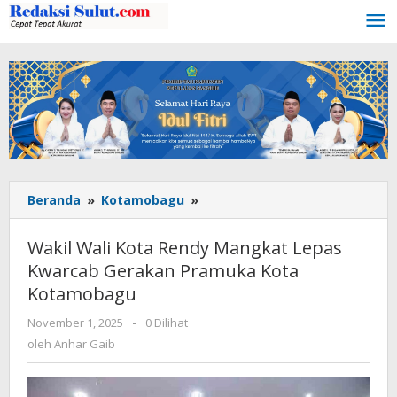
Lewati
ke
konten
Beranda
»
Kotamobagu
»
Wakil
Wali
Kota
Wakil Wali Kota Rendy Mangkat Lepas
Rendy
Kwarcab Gerakan Pramuka Kota
Mangkat
Kotamobagu
Lepas
Kwarcab
November 1, 2025
oleh
-
0 Dilihat
Gerakan
Anhar
oleh
Anhar Gaib
Pramuka
Gaib
Kota
Kotamobagu