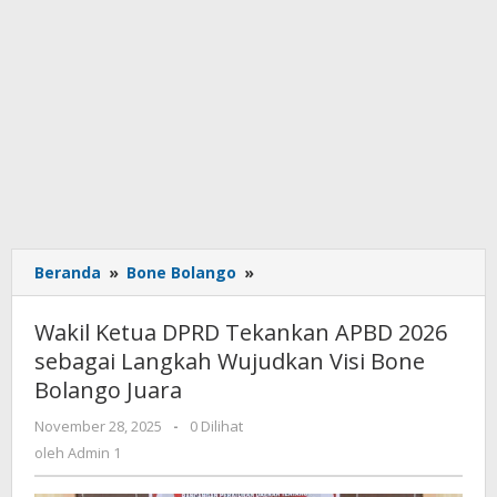
Beranda
»
Bone Bolango
»
Wakil
Ketua
DPRD
Wakil Ketua DPRD Tekankan APBD 2026
Tekankan
sebagai Langkah Wujudkan Visi Bone
APBD
Bolango Juara
2026
sebagai
November 28, 2025
oleh
-
0 Dilihat
Langkah
Admin
oleh
Admin 1
Wujudkan
1
Visi