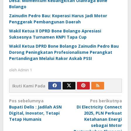
Desa: Momentum Kebangkitan Olahraga Bone
Bolango
Zainudin Pedro Bau: Koperasi Harus Jadi Motor
Penggerak Pembangunan Daerah
Wakil Ketua II DPRD Bone Bolango Apresiasi
Suksesnya Turnamen KNPI Tapa Cup
Wakil Ketua DPRD Bone Bolango Zainudin Pedro Bau
Dorong Peningkatan Profesionalisme Perangkat
Pertandingan Melalui Rakor Askab PSSI
oleh
Admin 1
Ikuti Kami Pada
Navigasi
Pos sebelumnya
Pos berikutnya
Bupati Delis : Jadilah ASN
Di Electricity Connect
pos
Digital, Inovator, Tetapi
2025, PLN Perkuat
Tetap Humanis
Ketahanan Energi
sebagai Motor