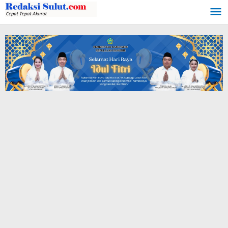
Lewati
ke
konten